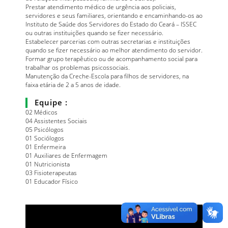
Prestar atendimento médico de urgência aos policiais,
servidores e seus familiares, orientando e encaminhando-os ao
Instituto de Saúde dos Servidores do Estado do Ceará – ISSEC
ou outras instituições quando se fizer necessário.
Estabelecer parcerias com outras secretarias e instituições
quando se fizer necessário ao melhor atendimento do servidor.
Formar grupo terapêutico ou de acompanhamento social para
trabalhar os problemas psicossociais.
Manutenção da Creche-Escola para filhos de servidores, na
faixa etária de 2 a 5 anos de idade.
Equipe :
02 Médicos
04 Assistentes Sociais
05 Psicólogos
01 Sociólogos
01 Enfermeira
01 Auxiliares de Enfermagem
01 Nutricionista
03 Fisioterapeutas
01 Educador Físico