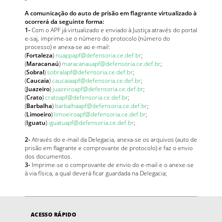
A comunicação do auto de prisão em flagrante virtualizado à
ocorrerá da seguinte forma:
1-
Com o APF já virtualizado e enviado à Justiça através do portal
e-saj, imprime-se o número do protocolo (número do
processo) e anexa-se ao e-mail:
(
Fortaleza
)
nuappapf@defensoria.ce.def.br
;
(
Maracanaú
)
maracanauapf@defensoria.ce.def.br
;
(
Sobral
)
sobralapf@defensoria.ce.def.br
;
(
Caucaia
)
caucaiaapf@defensoria.ce.def.br
;
(
Juazeiro
)
juazeiroapf@defensoria.ce.def.br
;
(
Crato
)
cratoapf@defensoria.ce.def.br
;
(
Barbalha
)
barbalhaapf@defensoria.ce.def.br
;
(
Limoeiro
)
limoeiroapf@defensoria.ce.def.br
;
(
Iguatu
)
iguatuapf@defensoria.ce.def.br
;
2-
Através do e-mail da Delegacia, anexa-se os arquivos (auto de
prisão em flagrante e comprovante de protocolo) e faz o envio
dos documentos.
3-
Imprime-se o comprovante de envio do e-mail e o anexe-se
à via física, a qual deverá ficar guardada na Delegacia;
ACESSO RÁPIDO