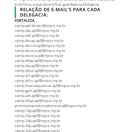
à via física, a qual deverá ficar guardada na Delegacia;
RELAÇÃO DE E-MAIL’S PARA CADA
DELEGACIA:
FORTALEZA
caimp.apf-denarc@mpce.mp.br
caimp.das.apf@mpce.mp.br
caimp.ddf.apf@mpce.mp.br
caimp.decap.apf@mpce.mp.br
caimp.deccot.apf@mpce.mp.br
caimp.dececa.apf@mpce.mp.br
caimp.dececa.ip@mpce.mp.br
caimp.dhpp.apf@mpce.mp.br
caimp.dip.apf@mpce.mp.br
caimp.dptur.apf@mpce.mp.br
caimp.drf.apf@mpce.mp.br
caimp.drfvc.apf@mpce.mp.br
caimp.financaspublicas.apf@mpce.mp.br
caimp.gpih.apf@mpce.mp.br
caimp.adt.apf@mpce.mp.br
caimp.dhpp.apf@mpce.mp.br
promotoriaviolenciadomestica@mpce.mp.br
caimp.1dp.apf@mpce.mp.br
caimp.2dp.apf@mpce.mp.br
caimp.3dp.apf@mpce.mp.br
caimp.4dp.apf@mpce.mp.br
caimp.5dp.apf@mpce.mp.br