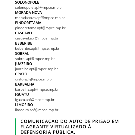
SOLONOPOLE
solonopole.apf@mpce.mp.br
MORADA NOVA
moradanova.apf@mpce.mp.br
PINDORETAMA
pindoretama.apf@mpce.mp.br
CASCAVEL
cascavel.apf@mpce.mp.br
BEBERIBE
beberibe.apf@mpce.mp.br
SOBRAL
sobral.apf@mpce.mp.br
JUAZEIRO
juazeiro.apf@mpce.mp.br
CRATO
crato.apf@mpce.mp.br
BARBALHA
barbalha.apf@mpce.mp.br
IGUATU
iguatu.apf@mpce.mp.br
LIMOEIRO
limoeiro.apf@mpce.mp.br
COMUNICAÇÃO DO AUTO DE PRISÃO EM
FLAGRANTE VIRTUALIZADO À
DEFENSORIA PÚBLICA.