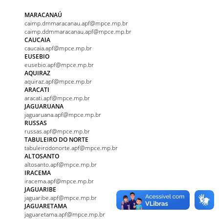
MARACANAÚ
caimp.dmmaracanau.apf@mpce.mp.br
caimp.ddmmaracanau.apf@mpce.mp.br
CAUCAIA
caucaia.apf@mpce.mp.br
EUSEBIO
eusebio.apf@mpce.mp.br
AQUIRAZ
aquiraz.apf@mpce.mp.br
ARACATI
aracati.apf@mpce.mp.br
JAGUARUANA
jaguaruana.apf@mpce.mp.br
RUSSAS
russas.apf@mpce.mp.br
TABULEIRO DO NORTE
tabuleirodonorte.apf@mpce.mp.br
ALTOSANTO
altosanto.apf@mpce.mp.br
IRACEMA
iracema.apf@mpce.mp.br
JAGUARIBE
jaguaribe.apf@mpce.mp.br
JAGUARETAMA
jaguaretama.apf@mpce.mp.br